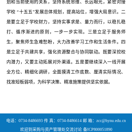
划和当前使用的关系，坚持系统思维、长远眼光，紧密对接
学校 “十五五”发展总体规划，提高站位，增强大局意识。二
是要立足于学校财力，坚持实事求是、量力而行，以稳扎稳
打、循序渐进的原则，一步一步实现。三是立足于服务师
生，聚焦师生急难愁盼，大力改善学习工作和生活条件。四
是立足于共建共享，强化资源整合与协同联动。既要深挖校
内潜力，又要主动拓展对外渠道。五是要继续深入一线开展
全方位、精细化调研，全面摸清工作底数、厘清实际情况、
找准短板弱项，为科学决策、精准施策提供坚实依据。
电话：0734-8486693 传 真：0734-8486614 邮 箱：zcc@hynu.edu.cn
欢迎到采购与资产管理处交流讨论 备ICP800051890